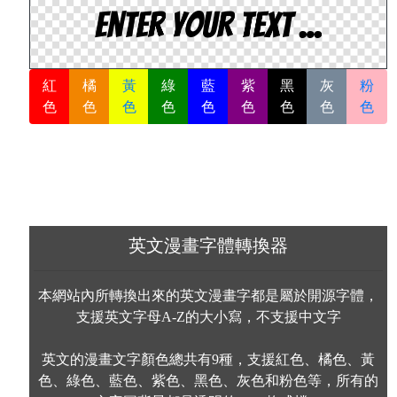
紅
橘
黃
綠
藍
紫
黑
灰
粉
色
色
色
色
色
色
色
色
色
英文漫畫字體轉換器
本網站內所轉換出來的英文漫畫字都是屬於開源字體，
支援英文字母A-Z的大小寫，不支援中文字
英文的漫畫文字顏色總共有9種，支援紅色、橘色、黃
色、綠色、藍色、紫色、黑色、灰色和粉色等，所有的