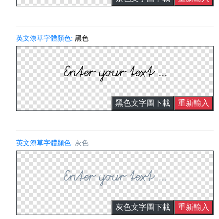
英文潦草字體顏色:
黑色
黑色文字圖下載
重新輸入
英文潦草字體顏色:
灰色
灰色文字圖下載
重新輸入