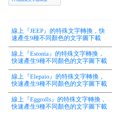
線上『JEEP』的特殊文字轉換，快
速產生9種不同顏色的文字圖下載
線上『Estonia』的特殊文字轉換，
快速產生9種不同顏色的文字圖下載
線上『Elepaio』的特殊文字轉換，
快速產生9種不同顏色的文字圖下載
線上『Eggrolls』的特殊文字轉換，
快速產生9種不同顏色的文字圖下載