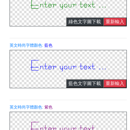
綠色文字圖下載
重新輸入
英文時尚字體顏色:
藍色
藍色文字圖下載
重新輸入
英文時尚字體顏色:
紫色