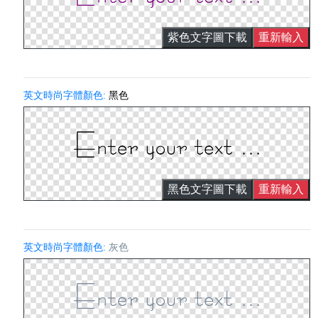
紫色文字圖下載
重新輸入
英文時尚字體顏色:
黑色
黑色文字圖下載
重新輸入
英文時尚字體顏色:
灰色