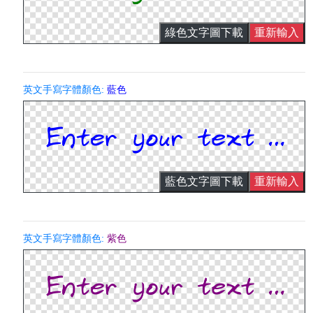
綠色文字圖下載
重新輸入
英文手寫字體顏色:
藍色
藍色文字圖下載
重新輸入
英文手寫字體顏色:
紫色