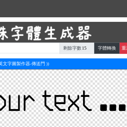
剩餘字數
字體轉換
重
新英文字圖製作器-傳送門 ))