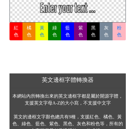
紅
橘
黃
綠
藍
紫
黑
灰
粉
色
色
色
色
色
色
色
色
色
英文邊框字體轉換器
本網站內所轉換出來的英文邊框字都是屬於開源字體，
支援英文字母A-Z的大小寫，不支援中文字
英文的邊框文字顏色總共有9種，支援紅色、橘色、黃
色、綠色、藍色、紫色、黑色、灰色和粉色等，所有的